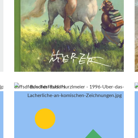
dsffsdfdsfsdfdsfdsfsdfs
d