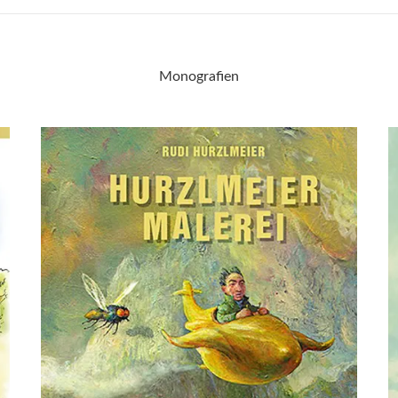
Monografien
dsffsdfdsfsdfdsfdsfsdfs
d