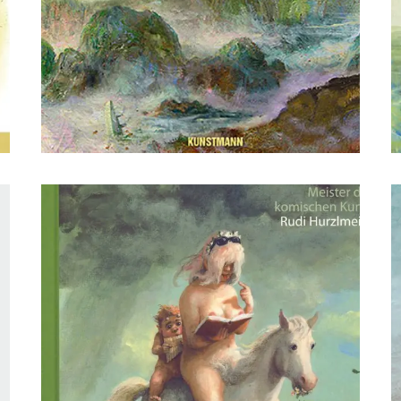
dsffsdfdsfsdfdsfdsfsdfs
d