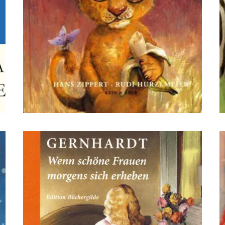
dsffsdfdsfsdfdsfdsfsdfs
d