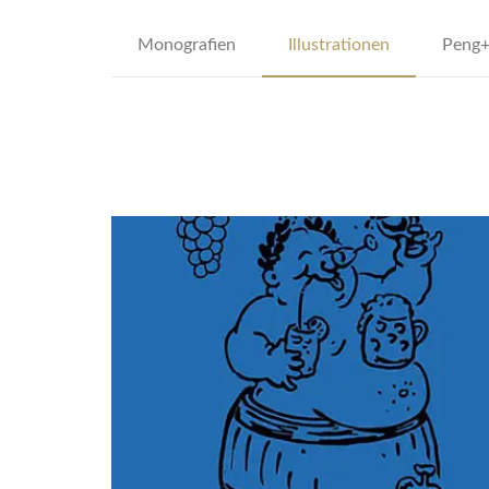
Monografien
Illustrationen
Peng+
dsffsdfdsfsdfdsfdsfsdfs