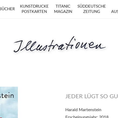
KUNSTDRUCKE
TITANIC
SÜDDEUTSCHE
BÜCHER
POSTKARTEN
MAGAZIN
ZEITUNG
AU
JEDER LÜGT SO G
Harald Martenstein
Erscheinungsjahr:
2018