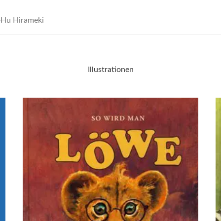
Hu Hirameki
Illustrationen
dsffsdfdsfsdfdsfdsfsdfs
d