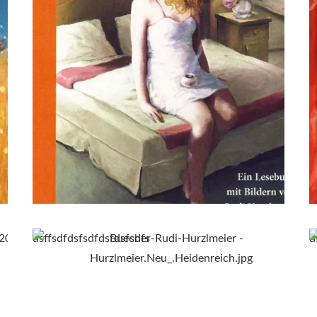
dsffsdfdsfsdfdsfdsfsdfs
d