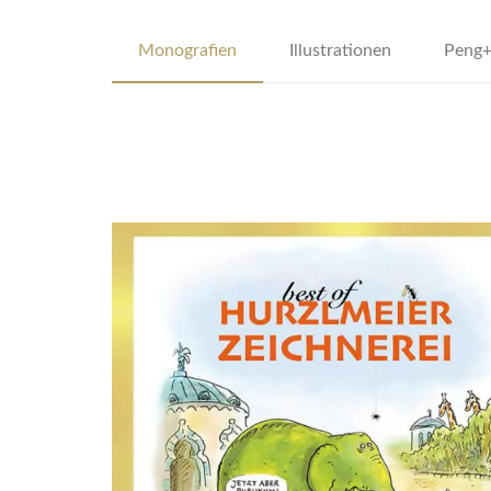
Monografien
Illustrationen
Peng+
dsffsdfdsfsdfdsfdsfsdfs