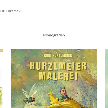
Hu Hirameki
Monografien
dsffsdfdsfsdfdsfdsfsdfs
d