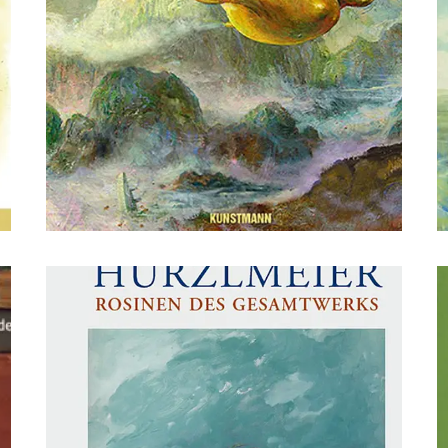
dsffsdfdsfsdfdsfdsfsdfs
d