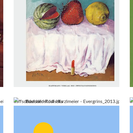
dsffsdfdsfsdfdsfdsfsdfs
d